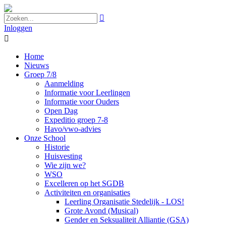

Inloggen

Home
Nieuws
Groep 7/8
Aanmelding
Informatie voor Leerlingen
Informatie voor Ouders
Open Dag
Expeditio groep 7-8
Havo/vwo-advies
Onze School
Historie
Huisvesting
Wie zijn we?
WSO
Excelleren op het SGDB
Activiteiten en organisaties
Leerling Organisatie Stedelijk - LOS!
Grote Avond (Musical)
Gender en Seksualiteit Alliantie (GSA)