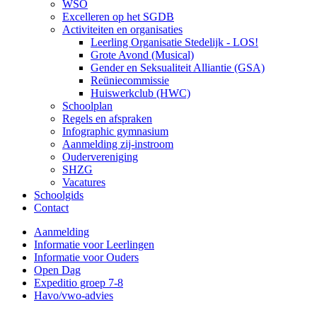
WSO
Excelleren op het SGDB
Activiteiten en organisaties
Leerling Organisatie Stedelijk - LOS!
Grote Avond (Musical)
Gender en Seksualiteit Alliantie (GSA)
Reüniecommissie
Huiswerkclub (HWC)
Schoolplan
Regels en afspraken
Infographic gymnasium
Aanmelding zij-instroom
Oudervereniging
SHZG
Vacatures
Schoolgids
Contact
Aanmelding
Informatie voor Leerlingen
Informatie voor Ouders
Open Dag
Expeditio groep 7-8
Havo/vwo-advies