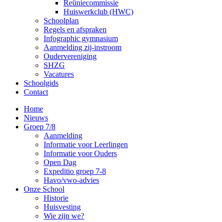
Reüniecommissie
Huiswerkclub (HWC)
Schoolplan
Regels en afspraken
Infographic gymnasium
Aanmelding zij-instroom
Oudervereniging
SHZG
Vacatures
Schoolgids
Contact
Home
Nieuws
Groep 7/8
Aanmelding
Informatie voor Leerlingen
Informatie voor Ouders
Open Dag
Expeditio groep 7-8
Havo/vwo-advies
Onze School
Historie
Huisvesting
Wie zijn we?