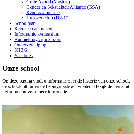
Grote Avond (Musical)
Gender en Seksualiteit Alliantie (GSA)
Reüniecommissie
Huiswerkclub (HWC)
Schoolplan
Regels en afspraken
Infographic gymnasium
Aanmelding zij-instroom
Oudervereniging
SHZG
Vacatures
Onze school
Op deze pagina vindt u informatie over de historie van onze school,
de schoolcultuur en de belangrijkste activiteiten. Bekijk de items uit
het submenu voor meer informatie.