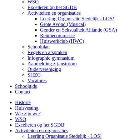
WSO
Excelleren op het SGDB
Activiteiten en organisaties
Leerling Organisatie Stedelijk - LOS!
Grote Avond (Musical)
Gender en Seksualiteit Alliantie (GSA)
Reüniecommissie
Huiswerkclub (HWC)
Schoolplan
Regels en afspraken
Infographic gymnasium
Aanmelding zij-instroom
Oudervereniging
SHZG
Vacatures
Schoolgids
Contact
Historie
Huisvesting
Wie zijn we?
WSO
Excelleren op het SGDB
Activiteiten en organisaties
Leerling Organisatie Stedelijk - LOS!