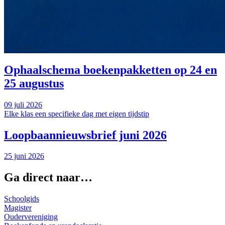
Ophaalschema boekenpakketten op 24 en
25 augustus
09 juli 2026
Elke klas een specifieke dag met eigen tijdstip
Loopbaannieuwsbrief juni 2026
25 juni 2026
Ga direct naar…
Schoolgids
Magister
Oudervereniging