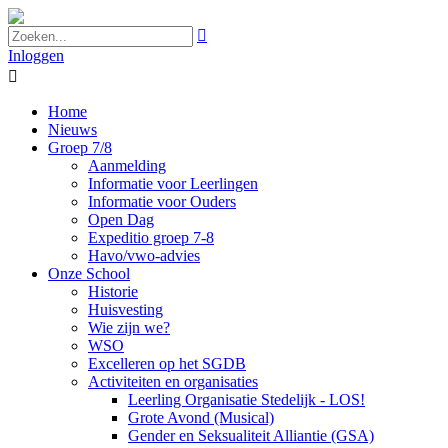

Inloggen

Home
Nieuws
Groep 7/8
Aanmelding
Informatie voor Leerlingen
Informatie voor Ouders
Open Dag
Expeditio groep 7-8
Havo/vwo-advies
Onze School
Historie
Huisvesting
Wie zijn we?
WSO
Excelleren op het SGDB
Activiteiten en organisaties
Leerling Organisatie Stedelijk - LOS!
Grote Avond (Musical)
Gender en Seksualiteit Alliantie (GSA)