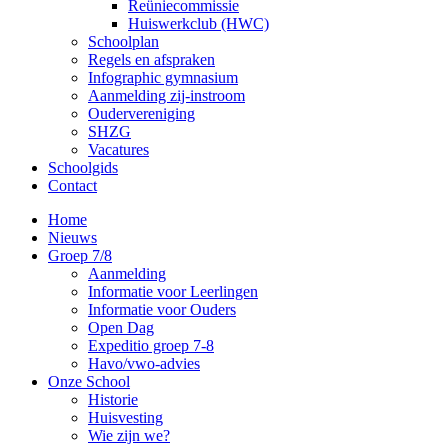
Reüniecommissie
Huiswerkclub (HWC)
Schoolplan
Regels en afspraken
Infographic gymnasium
Aanmelding zij-instroom
Oudervereniging
SHZG
Vacatures
Schoolgids
Contact
Home
Nieuws
Groep 7/8
Aanmelding
Informatie voor Leerlingen
Informatie voor Ouders
Open Dag
Expeditio groep 7-8
Havo/vwo-advies
Onze School
Historie
Huisvesting
Wie zijn we?