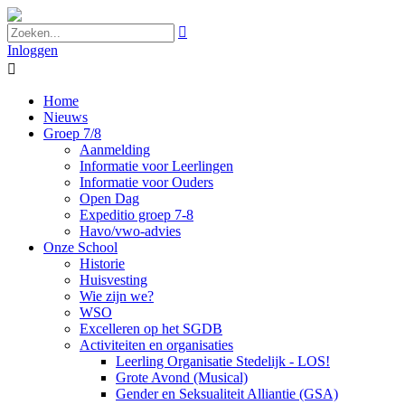

Inloggen

Home
Nieuws
Groep 7/8
Aanmelding
Informatie voor Leerlingen
Informatie voor Ouders
Open Dag
Expeditio groep 7-8
Havo/vwo-advies
Onze School
Historie
Huisvesting
Wie zijn we?
WSO
Excelleren op het SGDB
Activiteiten en organisaties
Leerling Organisatie Stedelijk - LOS!
Grote Avond (Musical)
Gender en Seksualiteit Alliantie (GSA)