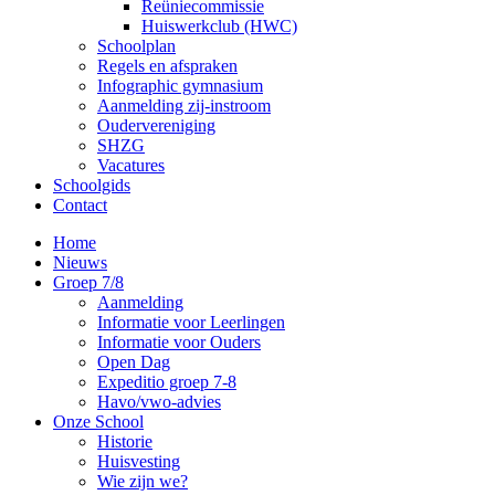
Reüniecommissie
Huiswerkclub (HWC)
Schoolplan
Regels en afspraken
Infographic gymnasium
Aanmelding zij-instroom
Oudervereniging
SHZG
Vacatures
Schoolgids
Contact
Home
Nieuws
Groep 7/8
Aanmelding
Informatie voor Leerlingen
Informatie voor Ouders
Open Dag
Expeditio groep 7-8
Havo/vwo-advies
Onze School
Historie
Huisvesting
Wie zijn we?