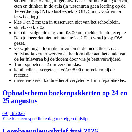
studeren met overleg in gebouw B of C of in de aula; kletsen,
eten en drinken in de aula (in tussenuren geen leerling op de
1e verdieping! NB: kluisbezoek is OK, 5 min. vóór en na
leswisseling).
klas 1 en 2 mogen in tussenuren niet van het schoolplein.
stiltelokaal: 2.02.
te laat = volgende dag vóór 08.00 uur melden bij de receptie.
Ben je meer dan tien minuten te laat? Dan word je op OW
gezet.
verwijdering = formulier invullen in de mediatheek, daar
zelfstandig verder werken en het formulier aan het einde van
de les inleveren bij de docent door wie je bent verwijderd.
1 uur spijbelen = 2 uur verzuimklas.
kantinedienst vergeten = vóór 08.00 uur melden bij de
receptie.
meerdere keren kantinedienst vergeten = 1 uur reparatieklas.
Ophaalschema boekenpakketten op 24 en
25 augustus
09 juli 2026
Elke klas een specifieke dag met eigen tijdstip
Loopbaannieuwsbrief juni 2026