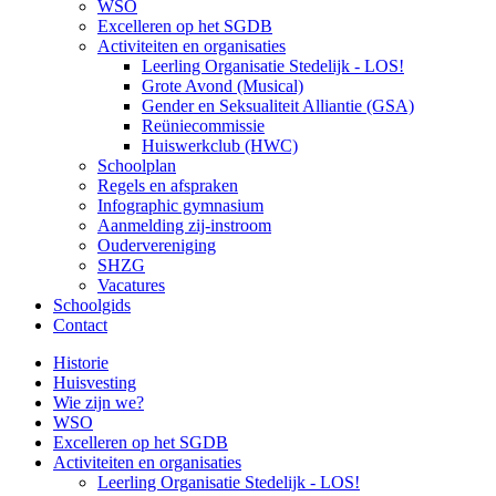
WSO
Excelleren op het SGDB
Activiteiten en organisaties
Leerling Organisatie Stedelijk - LOS!
Grote Avond (Musical)
Gender en Seksualiteit Alliantie (GSA)
Reüniecommissie
Huiswerkclub (HWC)
Schoolplan
Regels en afspraken
Infographic gymnasium
Aanmelding zij-instroom
Oudervereniging
SHZG
Vacatures
Schoolgids
Contact
Historie
Huisvesting
Wie zijn we?
WSO
Excelleren op het SGDB
Activiteiten en organisaties
Leerling Organisatie Stedelijk - LOS!