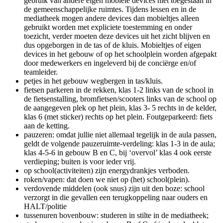
gebruik van andere eigen mobiele devices niet toegestaan in
de gemeenschappelijke ruimtes. Tijdens lessen en in de
mediatheek mogen andere devices dan mobieltjes alleen
gebruikt worden met expliciete toestemming en onder
toezicht, verder moeten deze devices uit het zicht blijven en
dus opgeborgen in de tas of de kluis. Mobieltjes of eigen
devices in het gebouw of op het schoolplein worden afgepakt
door medewerkers en ingeleverd bij de conciërge en/of
teamleider.
petjes in het gebouw wegbergen in tas/kluis.
fietsen parkeren in de rekken, klas 1-2 links van de school in
de fietsenstalling, bromfietsen/scooters links van de school op
de aangegeven plek op het plein, klas 3- 5 rechts in de kelder,
klas 6 (met sticker) rechts op het plein. Foutgeparkeerd: fiets
aan de ketting.
pauzeren: omdat jullie niet allemaal tegelijk in de aula passen,
geldt de volgende pauzeruimte-verdeling: klas 1-3 in de aula;
klas 4-5-6 in gebouw B en C, bij ‘overvol’ klas 4 ook eerste
verdieping; buiten is voor ieder vrij.
op school(activiteiten) zijn energydrankjes verboden.
roken/vapen: dat doen we niet op (het) school(plein).
verdovende middelen (ook snus) zijn uit den boze: school
verzorgt in die gevallen een terugkoppeling naar ouders en
HALT/politie
tussenuren bovenbouw: studeren in stilte in de mediatheek;