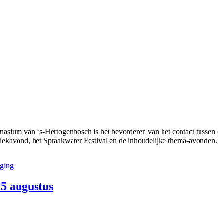
sium van ‘s-Hertogenbosch is het bevorderen van het contact tussen o
 muziekavond, het Spraakwater Festival en de inhoudelijke thema-avon
iging
5 augustus