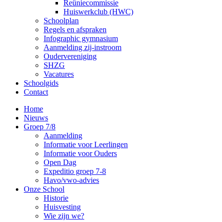
Reüniecommissie
Huiswerkclub (HWC)
Schoolplan
Regels en afspraken
Infographic gymnasium
Aanmelding zij-instroom
Oudervereniging
SHZG
Vacatures
Schoolgids
Contact
Home
Nieuws
Groep 7/8
Aanmelding
Informatie voor Leerlingen
Informatie voor Ouders
Open Dag
Expeditio groep 7-8
Havo/vwo-advies
Onze School
Historie
Huisvesting
Wie zijn we?