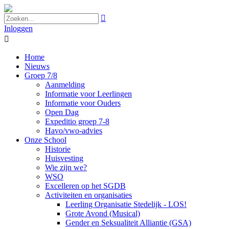

Inloggen

Home
Nieuws
Groep 7/8
Aanmelding
Informatie voor Leerlingen
Informatie voor Ouders
Open Dag
Expeditio groep 7-8
Havo/vwo-advies
Onze School
Historie
Huisvesting
Wie zijn we?
WSO
Excelleren op het SGDB
Activiteiten en organisaties
Leerling Organisatie Stedelijk - LOS!
Grote Avond (Musical)
Gender en Seksualiteit Alliantie (GSA)