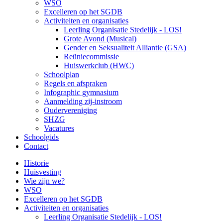
WSO
Excelleren op het SGDB
Activiteiten en organisaties
Leerling Organisatie Stedelijk - LOS!
Grote Avond (Musical)
Gender en Seksualiteit Alliantie (GSA)
Reüniecommissie
Huiswerkclub (HWC)
Schoolplan
Regels en afspraken
Infographic gymnasium
Aanmelding zij-instroom
Oudervereniging
SHZG
Vacatures
Schoolgids
Contact
Historie
Huisvesting
Wie zijn we?
WSO
Excelleren op het SGDB
Activiteiten en organisaties
Leerling Organisatie Stedelijk - LOS!