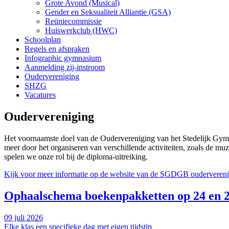
Grote Avond (Musical)
Gender en Seksualiteit Alliantie (GSA)
Reüniecommissie
Huiswerkclub (HWC)
Schoolplan
Regels en afspraken
Infographic gymnasium
Aanmelding zij-instroom
Oudervereniging
SHZG
Vacatures
Oudervereniging
Het voornaamste doel van de Oudervereniging van het Stedelijk Gymna
meer door het organiseren van verschillende activiteiten, zoals de
spelen we onze rol bij de diploma-uitreiking.
Kijk voor meer informatie op de website van de SGDGB ouderveren
Ophaalschema boekenpakketten op 24 en 2
09 juli 2026
Elke klas een specifieke dag met eigen tijdstip