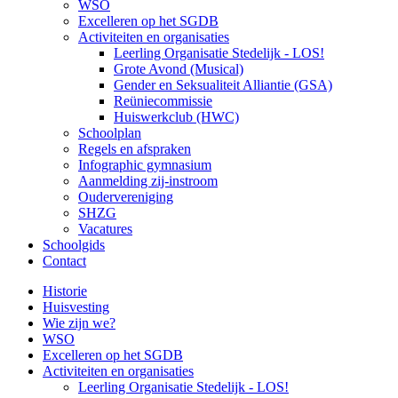
WSO
Excelleren op het SGDB
Activiteiten en organisaties
Leerling Organisatie Stedelijk - LOS!
Grote Avond (Musical)
Gender en Seksualiteit Alliantie (GSA)
Reüniecommissie
Huiswerkclub (HWC)
Schoolplan
Regels en afspraken
Infographic gymnasium
Aanmelding zij-instroom
Oudervereniging
SHZG
Vacatures
Schoolgids
Contact
Historie
Huisvesting
Wie zijn we?
WSO
Excelleren op het SGDB
Activiteiten en organisaties
Leerling Organisatie Stedelijk - LOS!