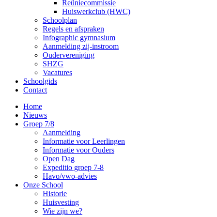
Reüniecommissie
Huiswerkclub (HWC)
Schoolplan
Regels en afspraken
Infographic gymnasium
Aanmelding zij-instroom
Oudervereniging
SHZG
Vacatures
Schoolgids
Contact
Home
Nieuws
Groep 7/8
Aanmelding
Informatie voor Leerlingen
Informatie voor Ouders
Open Dag
Expeditio groep 7-8
Havo/vwo-advies
Onze School
Historie
Huisvesting
Wie zijn we?