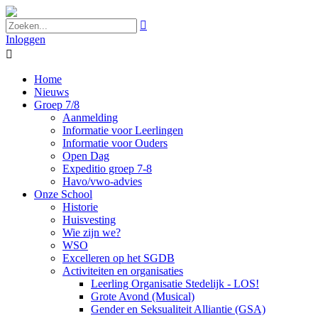

Inloggen

Home
Nieuws
Groep 7/8
Aanmelding
Informatie voor Leerlingen
Informatie voor Ouders
Open Dag
Expeditio groep 7-8
Havo/vwo-advies
Onze School
Historie
Huisvesting
Wie zijn we?
WSO
Excelleren op het SGDB
Activiteiten en organisaties
Leerling Organisatie Stedelijk - LOS!
Grote Avond (Musical)
Gender en Seksualiteit Alliantie (GSA)