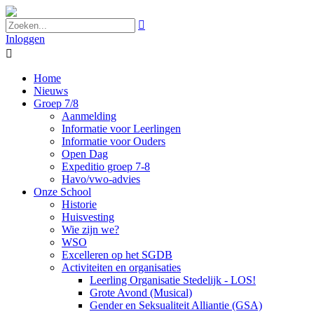

Inloggen

Home
Nieuws
Groep 7/8
Aanmelding
Informatie voor Leerlingen
Informatie voor Ouders
Open Dag
Expeditio groep 7-8
Havo/vwo-advies
Onze School
Historie
Huisvesting
Wie zijn we?
WSO
Excelleren op het SGDB
Activiteiten en organisaties
Leerling Organisatie Stedelijk - LOS!
Grote Avond (Musical)
Gender en Seksualiteit Alliantie (GSA)