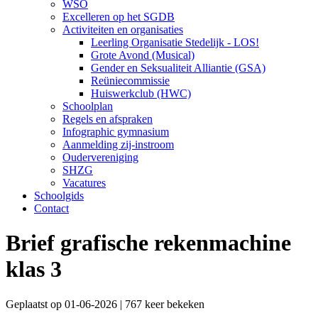
WSO
Excelleren op het SGDB
Activiteiten en organisaties
Leerling Organisatie Stedelijk - LOS!
Grote Avond (Musical)
Gender en Seksualiteit Alliantie (GSA)
Reüniecommissie
Huiswerkclub (HWC)
Schoolplan
Regels en afspraken
Infographic gymnasium
Aanmelding zij-instroom
Oudervereniging
SHZG
Vacatures
Schoolgids
Contact
Brief grafische rekenmachine
klas 3
Geplaatst op 01-06-2026 | 767 keer bekeken