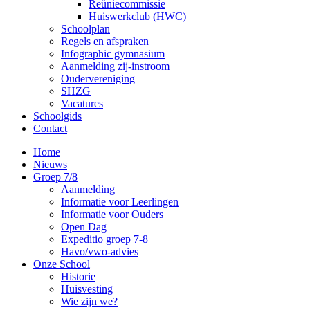
Reüniecommissie
Huiswerkclub (HWC)
Schoolplan
Regels en afspraken
Infographic gymnasium
Aanmelding zij-instroom
Oudervereniging
SHZG
Vacatures
Schoolgids
Contact
Home
Nieuws
Groep 7/8
Aanmelding
Informatie voor Leerlingen
Informatie voor Ouders
Open Dag
Expeditio groep 7-8
Havo/vwo-advies
Onze School
Historie
Huisvesting
Wie zijn we?