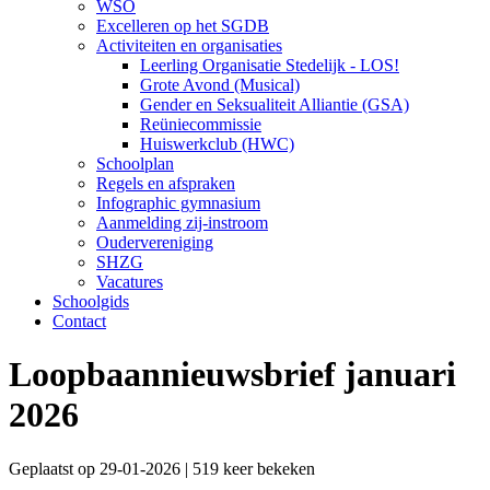
WSO
Excelleren op het SGDB
Activiteiten en organisaties
Leerling Organisatie Stedelijk - LOS!
Grote Avond (Musical)
Gender en Seksualiteit Alliantie (GSA)
Reüniecommissie
Huiswerkclub (HWC)
Schoolplan
Regels en afspraken
Infographic gymnasium
Aanmelding zij-instroom
Oudervereniging
SHZG
Vacatures
Schoolgids
Contact
Loopbaannieuwsbrief januari
2026
Geplaatst op 29-01-2026 | 519 keer bekeken