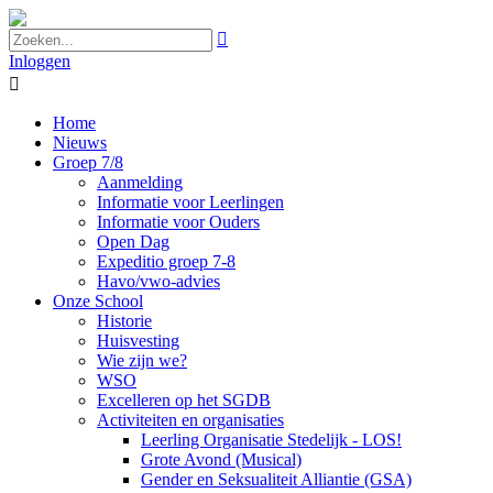

Inloggen

Home
Nieuws
Groep 7/8
Aanmelding
Informatie voor Leerlingen
Informatie voor Ouders
Open Dag
Expeditio groep 7-8
Havo/vwo-advies
Onze School
Historie
Huisvesting
Wie zijn we?
WSO
Excelleren op het SGDB
Activiteiten en organisaties
Leerling Organisatie Stedelijk - LOS!
Grote Avond (Musical)
Gender en Seksualiteit Alliantie (GSA)