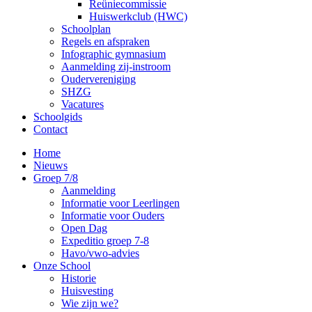
Reüniecommissie
Huiswerkclub (HWC)
Schoolplan
Regels en afspraken
Infographic gymnasium
Aanmelding zij-instroom
Oudervereniging
SHZG
Vacatures
Schoolgids
Contact
Home
Nieuws
Groep 7/8
Aanmelding
Informatie voor Leerlingen
Informatie voor Ouders
Open Dag
Expeditio groep 7-8
Havo/vwo-advies
Onze School
Historie
Huisvesting
Wie zijn we?