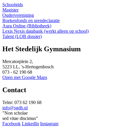
Schoolgids
Magister
Oudervereniging
Boekenfonds en urendeclaratie
Aura Online (Bibliotheek)
Lexis Nexis databank (werkt alleen op school)
Talent (LOB dossier)
Het Stedelijk Gymnasium
Mercatorplein 2,
5223 LL, 's-Hertogenbosch
073 - 62 190 68
Open met Google Maps
Contact
Telnr: 073 62 190 68
info@sgdb.nl
"Non scholae
sed vitae discimus"
Facebook
LinkedIn
Instagram