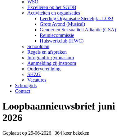
WSO
Excelleren op het SGDB
Activiteiten en organisaties
Leerling Organisatie Stedelijk - LOS!
Grote Avond (Musical)
Gender en Seksualiteit Alliantie (GSA)
Reüniecommissie
Huiswerkclub (HWC)
Schoolplan
Regels en afspraken
Infographic gymnasium
Aanmelding zij-instroom
Oudervereniging
SHZG
Vacatures
Schoolgids
Contact
Loopbaannieuwsbrief juni
2026
Geplaatst op 25-06-2026 | 364 keer bekeken