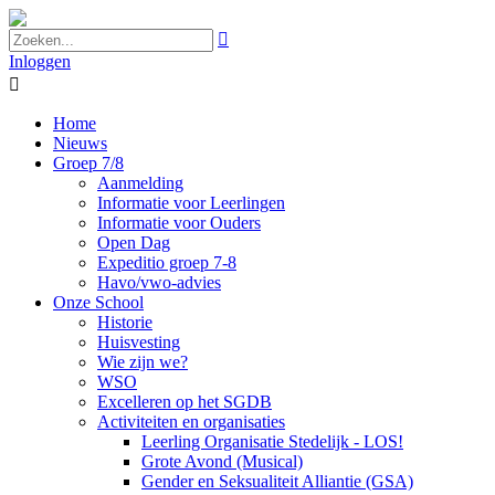

Inloggen

Home
Nieuws
Groep 7/8
Aanmelding
Informatie voor Leerlingen
Informatie voor Ouders
Open Dag
Expeditio groep 7-8
Havo/vwo-advies
Onze School
Historie
Huisvesting
Wie zijn we?
WSO
Excelleren op het SGDB
Activiteiten en organisaties
Leerling Organisatie Stedelijk - LOS!
Grote Avond (Musical)
Gender en Seksualiteit Alliantie (GSA)