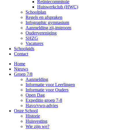
Reüniecommissie
Huiswerkclub (HWC)
Schoolplan
Regels en afspraken
Infographic gymnasium
Aanmelding zij-instroom
Oudervereniging
SHZG
Vacatures
Schoolgids
Contact
Home
Nieuws
Groep 7/8
Aanmelding
Informatie voor Leerlingen
Informatie voor Ouders
Open Dag
Expeditio groep 7-8
Havo/vwo-advies
Onze School
Historie
Huisvesting
Wie zijn we?