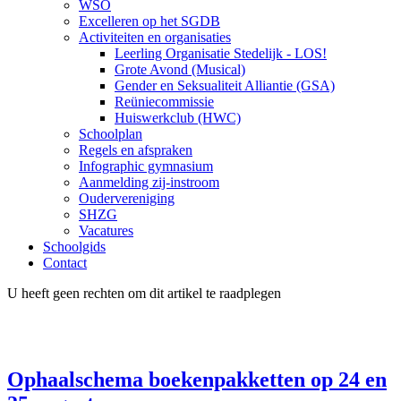
WSO
Excelleren op het SGDB
Activiteiten en organisaties
Leerling Organisatie Stedelijk - LOS!
Grote Avond (Musical)
Gender en Seksualiteit Alliantie (GSA)
Reüniecommissie
Huiswerkclub (HWC)
Schoolplan
Regels en afspraken
Infographic gymnasium
Aanmelding zij-instroom
Oudervereniging
SHZG
Vacatures
Schoolgids
Contact
U heeft geen rechten om dit artikel te raadplegen
Ophaalschema boekenpakketten op 24 en