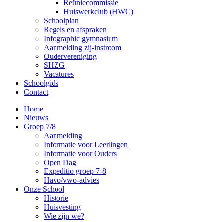
Reüniecommissie
Huiswerkclub (HWC)
Schoolplan
Regels en afspraken
Infographic gymnasium
Aanmelding zij-instroom
Oudervereniging
SHZG
Vacatures
Schoolgids
Contact
Home
Nieuws
Groep 7/8
Aanmelding
Informatie voor Leerlingen
Informatie voor Ouders
Open Dag
Expeditio groep 7-8
Havo/vwo-advies
Onze School
Historie
Huisvesting
Wie zijn we?