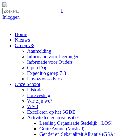

Inloggen

Home
Nieuws
Groep 7/8
Aanmelding
Informatie voor Leerlingen
Informatie voor Ouders
Open Dag
Expeditio groep 7-8
Havo/vwo-advies
Onze School
Historie
Huisvesting
Wie zijn we?
WSO
Excelleren op het SGDB
Activiteiten en organisaties
Leerling Organisatie Stedelijk - LOS!
Grote Avond (Musical)
Gender en Seksualiteit Alliantie (GSA)