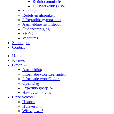
Reüniecommissie
Huiswerkclub (HWC)
Schoolplan
Regels en afspraken
Infographic gymnasium
Aanmelding zij-instroom
Oudervereniging
SHZG
Vacatures
Schoolgids
Contact
Home
Nieuws
Groep 7/8
Aanmelding
Informatie voor Leerlingen
Informatie voor Ouders
Open Dag
Expeditio groep 7-8
Havo/vwo-advies
Onze School
Historie
Huisvesting
Wie zijn we?