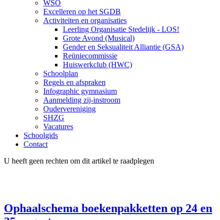
WSO
Excelleren op het SGDB
Activiteiten en organisaties
Leerling Organisatie Stedelijk - LOS!
Grote Avond (Musical)
Gender en Seksualiteit Alliantie (GSA)
Reüniecommissie
Huiswerkclub (HWC)
Schoolplan
Regels en afspraken
Infographic gymnasium
Aanmelding zij-instroom
Oudervereniging
SHZG
Vacatures
Schoolgids
Contact
U heeft geen rechten om dit artikel te raadplegen
Ophaalschema boekenpakketten op 24 en