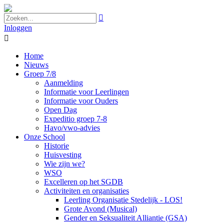

Inloggen

Home
Nieuws
Groep 7/8
Aanmelding
Informatie voor Leerlingen
Informatie voor Ouders
Open Dag
Expeditio groep 7-8
Havo/vwo-advies
Onze School
Historie
Huisvesting
Wie zijn we?
WSO
Excelleren op het SGDB
Activiteiten en organisaties
Leerling Organisatie Stedelijk - LOS!
Grote Avond (Musical)
Gender en Seksualiteit Alliantie (GSA)