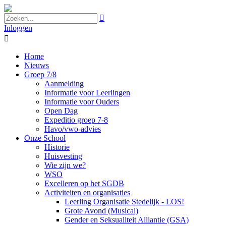

Inloggen

Home
Nieuws
Groep 7/8
Aanmelding
Informatie voor Leerlingen
Informatie voor Ouders
Open Dag
Expeditio groep 7-8
Havo/vwo-advies
Onze School
Historie
Huisvesting
Wie zijn we?
WSO
Excelleren op het SGDB
Activiteiten en organisaties
Leerling Organisatie Stedelijk - LOS!
Grote Avond (Musical)
Gender en Seksualiteit Alliantie (GSA)