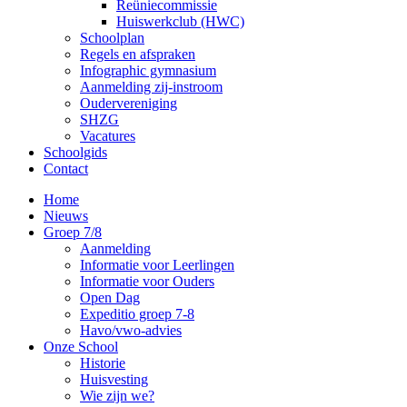
Reüniecommissie
Huiswerkclub (HWC)
Schoolplan
Regels en afspraken
Infographic gymnasium
Aanmelding zij-instroom
Oudervereniging
SHZG
Vacatures
Schoolgids
Contact
Home
Nieuws
Groep 7/8
Aanmelding
Informatie voor Leerlingen
Informatie voor Ouders
Open Dag
Expeditio groep 7-8
Havo/vwo-advies
Onze School
Historie
Huisvesting
Wie zijn we?