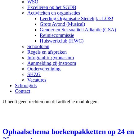
WSO
Excelleren op het SGDB
Activiteiten en organisaties
Leerling Organisatie Stedelijk - LOS!
Grote Avond (Musical)
Gender en Seksualiteit Alliantie (GSA)
Reüniecommissie
Huiswerkclub (HWC)
Schoolplan
Regels en afspraken
Infographic gymnasium
Aanmelding zij-instroom
Oudervereniging
SHZG
Vacatures
Schoolgids
Contact
U heeft geen rechten om dit artikel te raadplegen
Ophaalschema boekenpakketten op 24 en