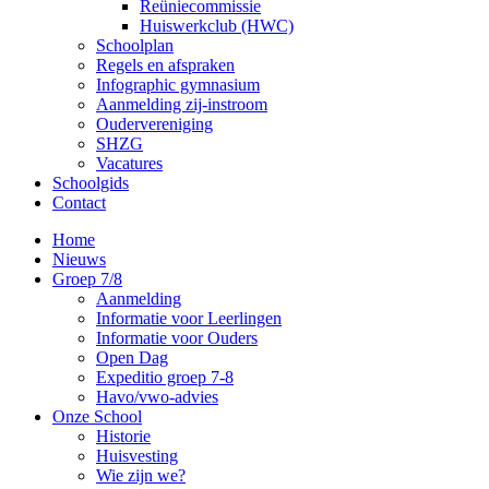
Reüniecommissie
Huiswerkclub (HWC)
Schoolplan
Regels en afspraken
Infographic gymnasium
Aanmelding zij-instroom
Oudervereniging
SHZG
Vacatures
Schoolgids
Contact
Home
Nieuws
Groep 7/8
Aanmelding
Informatie voor Leerlingen
Informatie voor Ouders
Open Dag
Expeditio groep 7-8
Havo/vwo-advies
Onze School
Historie
Huisvesting
Wie zijn we?