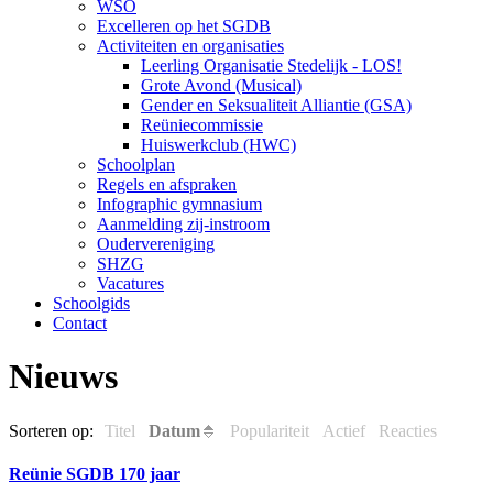
WSO
Excelleren op het SGDB
Activiteiten en organisaties
Leerling Organisatie Stedelijk - LOS!
Grote Avond (Musical)
Gender en Seksualiteit Alliantie (GSA)
Reüniecommissie
Huiswerkclub (HWC)
Schoolplan
Regels en afspraken
Infographic gymnasium
Aanmelding zij-instroom
Oudervereniging
SHZG
Vacatures
Schoolgids
Contact
Nieuws
Sorteren op:
Titel
Datum
Populariteit
Actief
Reacties
Reünie SGDB 170 jaar