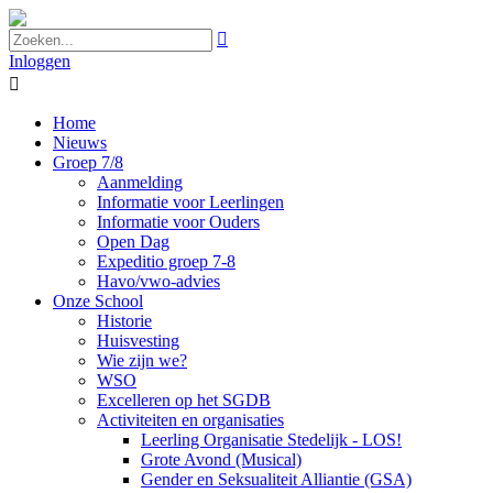

Inloggen

Home
Nieuws
Groep 7/8
Aanmelding
Informatie voor Leerlingen
Informatie voor Ouders
Open Dag
Expeditio groep 7-8
Havo/vwo-advies
Onze School
Historie
Huisvesting
Wie zijn we?
WSO
Excelleren op het SGDB
Activiteiten en organisaties
Leerling Organisatie Stedelijk - LOS!
Grote Avond (Musical)
Gender en Seksualiteit Alliantie (GSA)